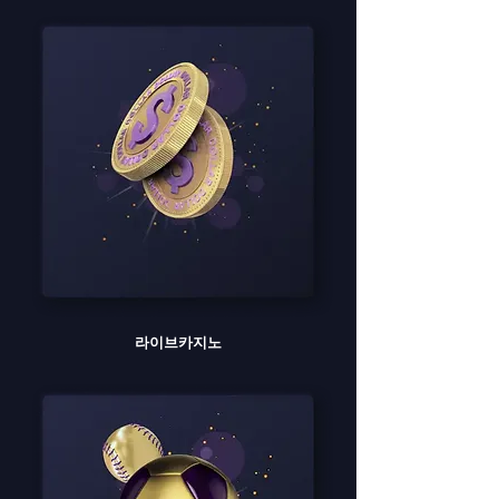
라이브카지노