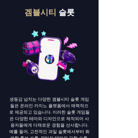
겜블시티
슬롯
생동감 넘치는 다양한 겜블시티 슬롯 게임
들은 온라인 카지노 플랫폼에서 매력적으
로 제공되고 있습니다. 이러한 슬롯 게임들
은 다양한 테마와 디자인으로 제작되어 사
용자들에게 다채로운 경험을 선사합니다.
예를 들어, 고전적인 과일 슬롯에서부터 화