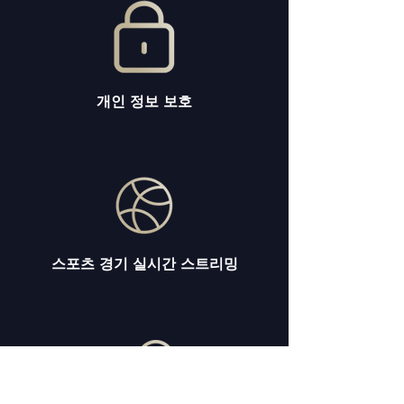
개인 정보 보호
스포츠 경기 실시간 스트리밍