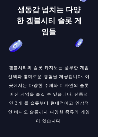
생동감 넘치는 다양
한
겜블시티
슬롯 게
임들
겜블시티의 슬롯 카지노는 풍부한 게임
선택과 흥미로운 경험을 제공합니다. 이
곳에서는 다양한 주제와 디자인의 슬롯
머신 게임을 즐길 수 있습니다. 전통적
인 3개 롤 슬롯부터 현대적이고 인상적
인 비디오 슬롯까지 다양한 종류의 게임
이 있습니다.