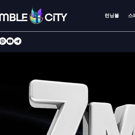
런닝볼
스