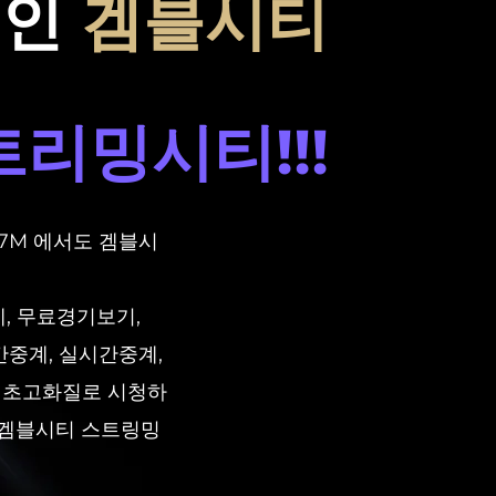
중인
겜블
시티
리밍시티!!!
7M 에서도 겜블시
계, 무료경기보기,
간중계, 실시간중계,
 초고화질로 시청하
 겜블시티 스트링밍