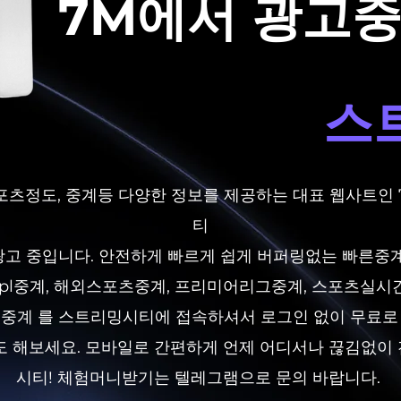
7M에서 광고
스트
포츠정도, 중계등 다양한 정보를 제공하는 대표 웹사트인 
티
고 중입니다. 안전하게 빠르게 쉽게 버퍼링없는 빠른중
pl중계, 해외스포츠중계, 프리미어리그중계, 스포츠실시
브중계 를 스트리밍시티에 접속하셔서 로그인 없이 무료로
도 해보세요. 모바일로 간편하게 언제 어디서나 끊김없이
시티! 체험머니받기는 텔레그램으로 문의 바랍니다.