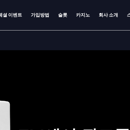
페셜 이벤트
가입방법
슬롯
카지노
회사 소개