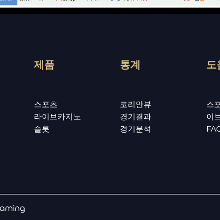
제품
통계
도
스포츠
코리안뷰
스포
라이브카지노
경기결과
이
슬롯
경기분석
FA